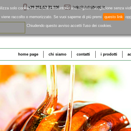
+39 351.63.71.106
info@dolcifrutti.it
ilizza solo cookie tecnici che consentono una migliore navigazione senza viol
e viene raccolto o memorizzato. Se vuoi saperne di più premi
questo link
op
Chiudendo questo avviso accetti l'uso dei cookies.
home page
chi siamo
contatti
i prodotti
a