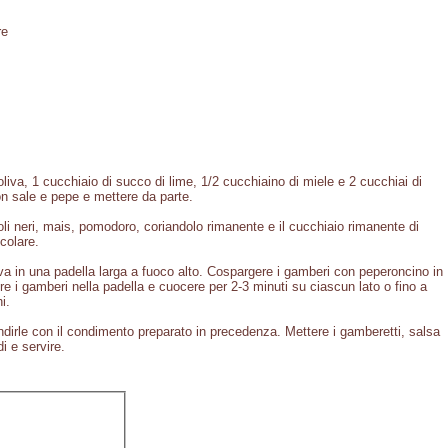
re
oliva, 1 cucchiaio di succo di lime, 1/2 cucchiaino di miele e 2 cucchiai di
on sale e pepe e mettere da parte.
oli neri, mais, pomodoro, coriandolo rimanente e il cucchiaio rimanente di
colare.
iva in una padella larga a fuoco alto. Cospargere i gamberi con peperoncino in
re i gamberi nella padella e cuocere per 2-3 minuti su ciascun lato o fino a
i.
ondirle con il condimento preparato in precedenza. Mettere i gamberetti, salsa
di e servire.