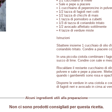
• 1/2 cucchiaino di miele
• Sale e pepe a piacere
• 1 cucchiaino di peperoncino in polve
• 1/2 tazza di fagioli neri cotti
• 1/2 tazza di chicchi di mais
• 1 tazza di pomodoro a cubetti
• 1/3 di tazza di coriandolo tritato
• 1/2 avocado affettato sottilmente
• 4 tazze di verdure miste
Istruzioni
Sbattere insieme 1 cucchiaio di olio d'
coriandolo tritato. Condire a piacere c
In una piccola ciotola combinare i fagi
succo di lime. Condire con sale e mes
Riscaldare il restante cucchiaino di ol
polvere e sale e pepe a piacere. Mette
quando i gamberetti sono rosa e opach
Disporre le verdure in una ciotola e c
di fagioli neri e avocado in cima ai ver
Alcuni ingredienti utili alla preparazione
Non ci sono prodotti consigliati per questa ricetta.