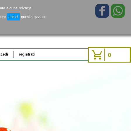
are alcuna privacy.
pure
chiudi
questo avviso.
0
ccedi
registrati
problemi di
accedi
accesso?