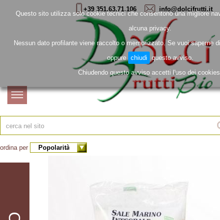
+39 351.63.71.106
info@dolcifrutti.it
Questo sito utilizza solo cookie tecnici che consentono una migliore na
alcuna privacy.
Nessun dato profilante viene raccolto o memorizzato. Se vuoi saperne d
oppure
chiudi
questo avviso.
Chiudendo questo avviso accetti l'uso dei cookies
home
page
chi
siamo
contatti
ordina per
i
prodotti
accedi
Biologico
Bevande
registrati
Bio
Birre
Bio