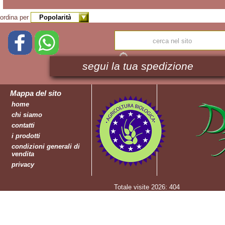
Legumi
Bio
ordina per
Liquori
Bio
Mieli
Bio
segui la tua spedizione
Oli
Bio
Mappa del sito
Pasta
home
Bio
chi siamo
Passate
contatti
Bio
i prodotti
Riso
condizioni generali di
Bio
vendita
Salse
privacy
&
Condimenti
Totale visite 2026: 404
Bio
Semi
Bio