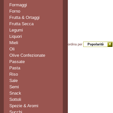
Formaggi
Forno
Frutta & Ortaggi
Frutta Secca
Legumi
Liquori
Mieli
ordina per
Oli
Olive Confezionate
Passate
Pasta
Riso
Sale
Semi
Snack
Sottoli
Spezie & Aromi
Succhi