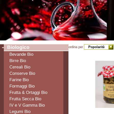
Biologico
ordina per
Bevande Bio
Birre Bio
Cereali Bio
Conserve Bio
Farine Bio
Formaggi Bio
Frutta & Ortaggi Bio
Frutta Secca Bio
IV e V Gamma Bio
Legumi Bio