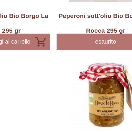
lio Bio Borgo La
Peperoni sott'olio Bio B
 295 gr
Rocca 295 gr
i al carrello
esaurito