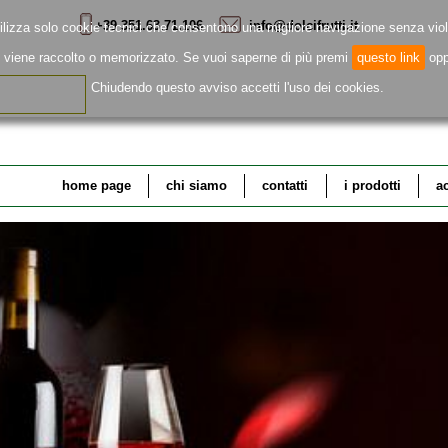
+39 351.63.71.106
info@dolcifrutti.it
ilizza solo cookie tecnici che consentono una migliore navigazione senza viol
e viene raccolto o memorizzato. Se vuoi saperne di più premi
questo link
op
Chiudendo questo avviso accetti l'uso dei cookies.
home page
chi siamo
contatti
i prodotti
a