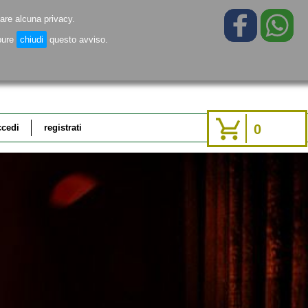
are alcuna privacy.
pure
chiudi
questo avviso.
0
ccedi
registrati
problemi di
accedi
accesso?