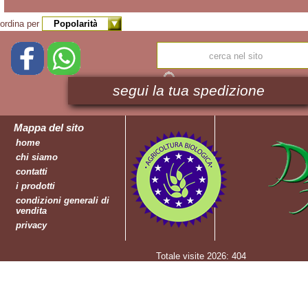
Legumi
Bio
ordina per
Liquori
Bio
Mieli
Bio
segui la tua spedizione
Oli
Bio
Mappa del sito
Pasta
home
Bio
chi siamo
Passate
contatti
Bio
i prodotti
Riso
condizioni generali di
Bio
vendita
Salse
privacy
&
Condimenti
Totale visite 2026: 404
Bio
Semi
Bio