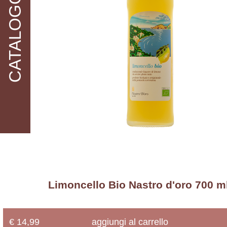
CATALOGO
Cereali
Bio
accedi
Conserve
problemi di
accesso?
Bio
Farine
Bio
Formaggi
Bio
Frutta
&
Ortaggi
Bio
Frutta
Secca
Bio
IV
Limoncello Bio Nastro d'oro 700 m
e
V
Gamma
Bio
€ 14,99
aggiungi al carrello