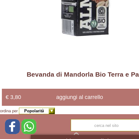
Formaggi
Forno
Frutta
&
Ortaggi
Frutta
Secca
Legumi
Liquori
Mieli
Bevanda di Mandorla Bio Terra e Pa
Oli
Olive
Confezionate
€ 3,80
aggiungi al carrello
Passate
Pasta
ordina per
Riso
Sale
Semi
Snack