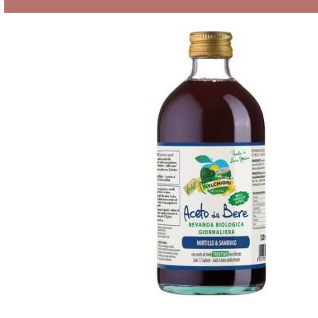
Legumi
Bio
Liquori
Bio
Mieli
Bio
Oli
Bio
Pasta
Bio
Passate
Bio
Riso
Bio
Salse
&
Condimenti
Bio
Semi
Bio