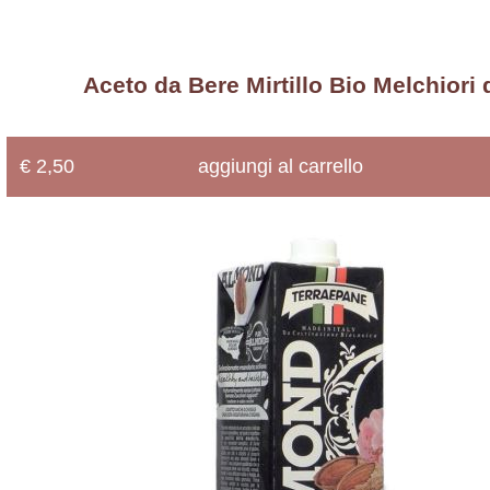
Snack
Bio
Sottoli
Aceto da Bere Mirtillo Bio Melchiori 
Bio
Spezie
&
Aromi
€ 2,50
aggiungi al carrello
Bio
Succhi
Bio
Uova
Bio
Vini
Bio
Zucchero
Bio
Non
Conserve
Biologico
Fiocchi