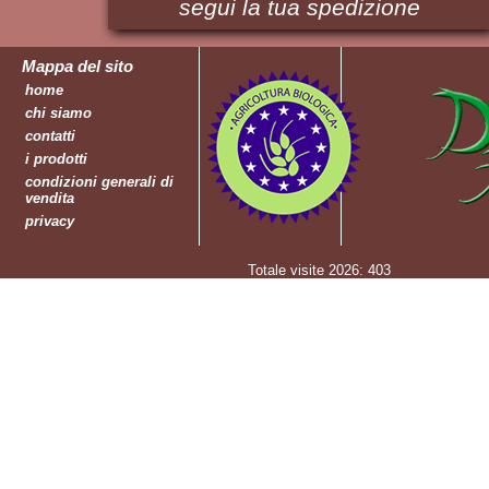
segui la tua spedizione
Sottoli
Spezie
Mappa del sito
&
home
Aromi
chi siamo
Succhi
contatti
Vini
i prodotti
condizioni generali di
vendita
privacy
Totale visite 2026: 403