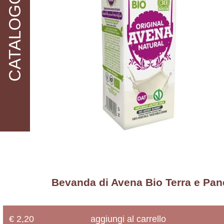
CATALOGO
Cereali
Bio
accedi
Conserve
problemi di
accesso?
Bio
Farine
Bio
Formaggi
Bio
Frutta
&
Ortaggi
Bio
Frutta
Secca
Bio
IV
Bevanda di Avena Bio Terra e Pane
e
V
Gamma
Bio
€ 2,20
aggiungi al carrello