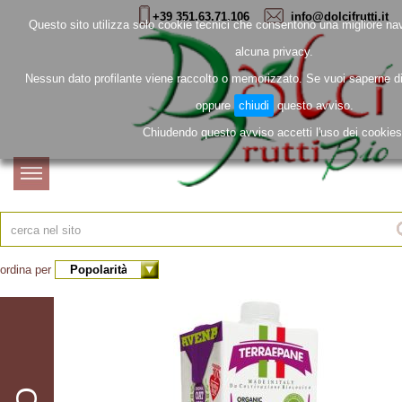
+39 351.63.71.106
info@dolcifrutti.it
Questo sito utilizza solo cookie tecnici che consentono una migliore na
alcuna privacy.
Nessun dato profilante viene raccolto o memorizzato. Se vuoi saperne d
oppure
chiudi
questo avviso.
Chiudendo questo avviso accetti l'uso dei cookies
home
page
chi
siamo
contatti
ordina per
i
prodotti
accedi
Biologico
Bevande
registrati
Bio
Birre
Bio