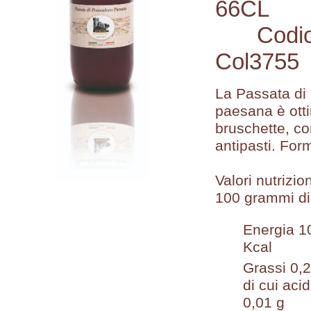
66CL
accedi
Codi
problemi di
accesso?
Col3755
La Passata d
paesana è ott
bruschette, co
antipasti. For
Valori nutrizio
100 grammi di
Energia 1
Kcal
Grassi 0,
di cui acid
0,01 g