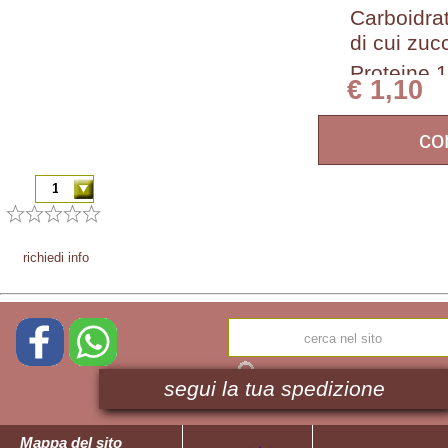
Carboidrat
di cui zuc
Proteine 1
€ 1,10
Sale 0,65
co
richiedi info
segui la tua spedizione
Mappa del sito