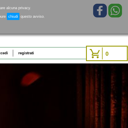
are alcuna privacy.
pure
chiudi
questo avviso.
0
ccedi
registrati
problemi di
accedi
accesso?