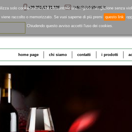
+39 351.63.71.106
info@dolcifrutti.it
ilizza solo cookie tecnici che consentono una migliore navigazione senza viol
e viene raccolto o memorizzato. Se vuoi saperne di più premi
questo link
op
Chiudendo questo avviso accetti l'uso dei cookies.
home page
chi siamo
contatti
i prodotti
a