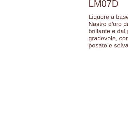
LM07D
accedi
Liquore a base
problemi di
accesso?
Nastro d'oro d
brillante e da
gradevole, con
posato e selva